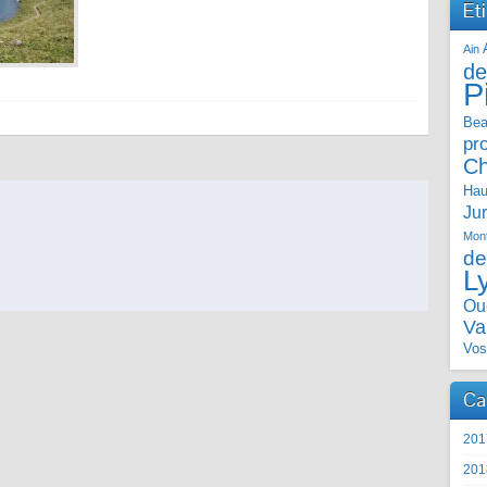
Et
Ain
de
P
Bea
pr
C
Hau
Ju
Mont
de
L
Ou
Va
Vos
Ca
201
201