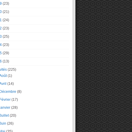
9
(23)
0
(21)
1
(24)
2
(23)
3
(25)
4
(23)
5
(29)
6
(13)
vités
(225)
Août
(1)
Avril
(14)
Décembre
(8)
Février
(17)
janvier
(28)
Juillet
(20)
Juin
(26)
Mai
(35)