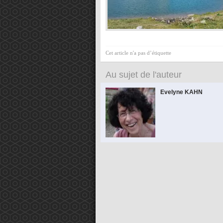
Cet article n'a pas d’étiquette
Au sujet de l'auteur
Evelyne KAHN