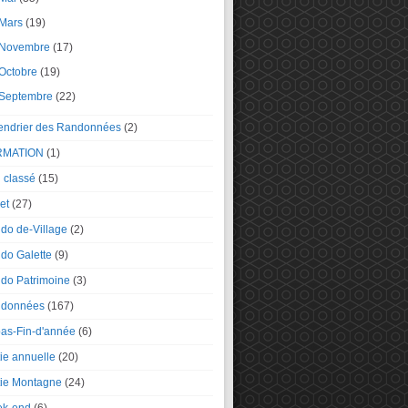
Mars
(19)
Novembre
(17)
Octobre
(19)
Septembre
(22)
endrier des Randonnées
(2)
RMATION
(1)
 classé
(15)
et
(27)
do de-Village
(2)
do Galette
(9)
do Patrimoine
(3)
données
(167)
as-Fin-d'année
(6)
tie annuelle
(20)
tie Montagne
(24)