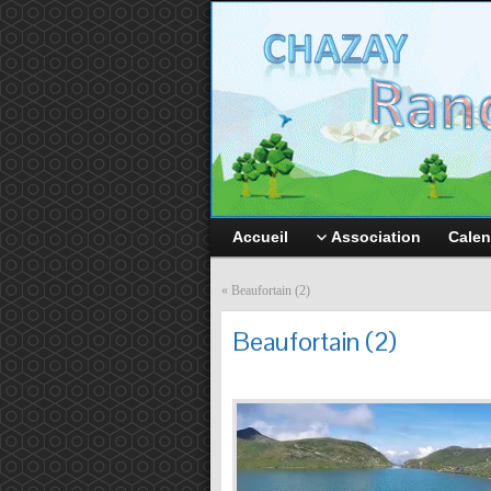
Accueil
Association
Calen
«
Beaufortain (2)
Beaufortain (2)