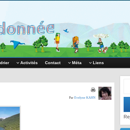
drier
Activités
Contact
Méta
Liens
Adr
Par
Evelyne KAHN
Re