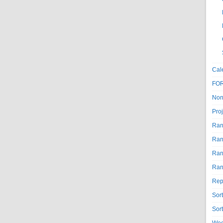
Cal
FO
Non
Proj
Ran
Ran
Ran
Ran
Rep
Sor
Sor