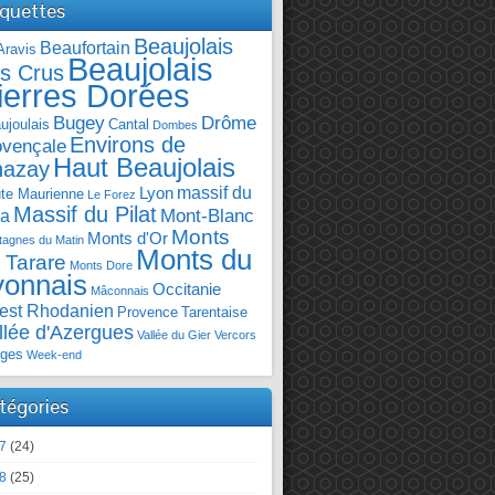
iquettes
Beaujolais
Beaufortain
Aravis
Beaujolais
s Crus
ierres Dorées
Bugey
Drôme
ujoulais
Cantal
Dombes
Environs de
ovençale
Haut Beaujolais
hazay
massif du
Lyon
te Maurienne
Le Forez
Massif du Pilat
Mont-Blanc
ra
Monts
Monts d'Or
agnes du Matin
Monts du
 Tarare
Monts Dore
yonnais
Occitanie
Mâconnais
est Rhodanien
Provence
Tarentaise
llée d'Azergues
Vallée du Gier
Vercors
ges
Week-end
tégories
7
(24)
8
(25)