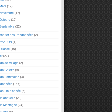
Mars
(19)
Novembre
(17)
Octobre
(19)
Septembre
(22)
endrier des Randonnées
(2)
RMATION
(1)
 classé
(15)
et
(27)
do de-Village
(2)
do Galette
(9)
do Patrimoine
(3)
données
(167)
as-Fin-d'année
(6)
tie annuelle
(20)
tie Montagne
(24)