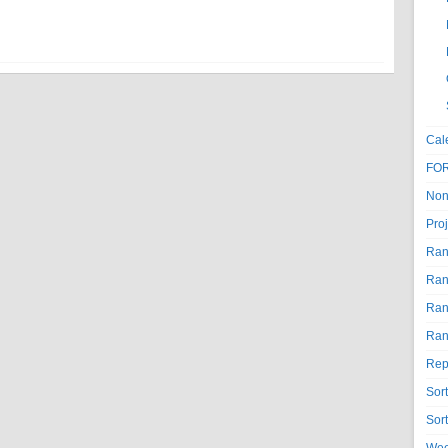
Cal
FO
Non
Proj
Ran
Ran
Ran
Ran
Rep
Sor
Sor