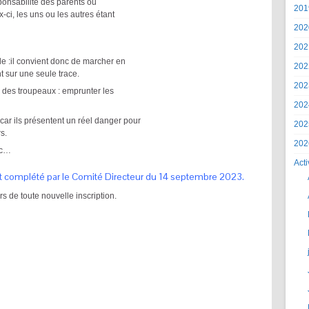
ponsabilité des parents ou
201
i, les uns ou les autres étant
202
202
ile :il convient donc de marcher en
202
nt sur une seule trace.
202
e des troupeaux : emprunter les
202
ar ils présentent un réel danger pour
202
s.
202
tc…
Acti
et complété par le Comité Directeur du 14 septembre 2023.
rs de toute nouvelle inscription.