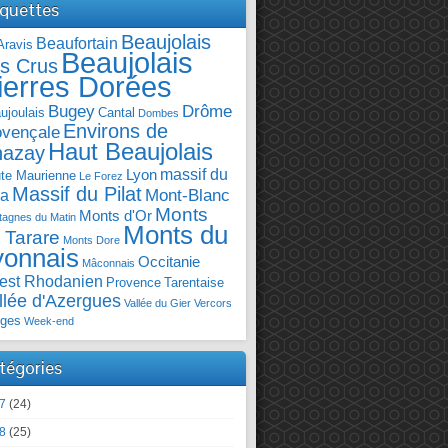
iquettes
Beaujolais
Beaufortain
Aravis
Beaujolais
s Crus
ierres Dorées
Bugey
Drôme
ujoulais
Cantal
Dombes
Environs de
ovençale
Haut Beaujolais
hazay
massif du
Lyon
te Maurienne
Le Forez
Massif du Pilat
Mont-Blanc
ra
Monts
Monts d'Or
agnes du Matin
Monts du
 Tarare
Monts Dore
yonnais
Occitanie
Mâconnais
est Rhodanien
Provence
Tarentaise
llée d'Azergues
Vallée du Gier
Vercors
ges
Week-end
tégories
7
(24)
8
(25)