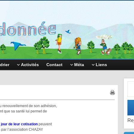
drier
Activités
Contact
Méta
Liens
Adr
 renouvellement de son adhésion,
nt que sa santé lui permet de
Re
jour de leur cotisation
peuvent
s par l’association CHAZAY