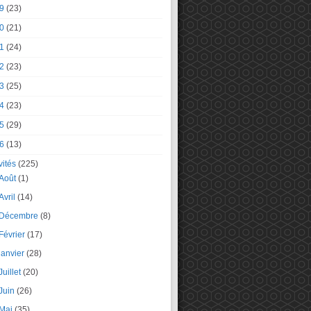
9
(23)
0
(21)
1
(24)
2
(23)
3
(25)
4
(23)
5
(29)
6
(13)
vités
(225)
Août
(1)
Avril
(14)
Décembre
(8)
Février
(17)
janvier
(28)
Juillet
(20)
Juin
(26)
Mai
(35)