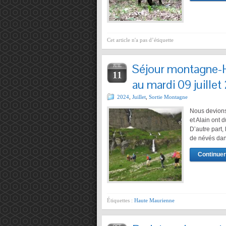
Cet article n'a pas d’étiquette
Séjour montagne-
JUIL
11
au mardi 09 juille
2024
,
Juillet
,
Sortie Montagne
Nous devions
et Alain ont 
D’autre part,
de névés dan
Continuer 
Étiquettes :
Haute Maurienne