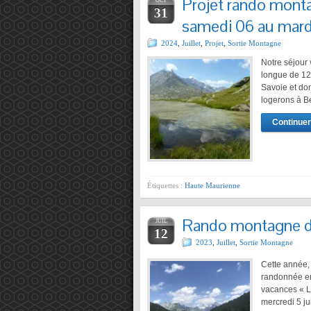
Projet rando mont
OCT
31
samedi 06 au mardi
2024
,
Juillet
,
Projet
,
Sortie Montagne
Notre séjour 
longue de 125
Savoie et don
logerons à Be
Continuer 
Étiquettes :
Haute Maurienne
Rando montagne dan
JUIL
12
2023
,
Juillet
,
Sortie Montagne
Cette année, 
randonnée en
vacances « L
mercredi 5 jui