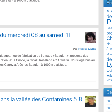
Azureva » à 1000m d’altitude.
Et
Ain
de
P
Bea
pr
 du mercredi 08 au samedi 11
C
Hau
Ju
Par
Evelyne KAHN
Mont
pages, lieu de fabrication du fromage »Beaufort », présente des
de
e retenue: la Girotte, la Gittaz, Roselend et St Guérin. Nous logerons au
L
Les Carroz à Arêches-Beaufort à 1000m d’altitude.
Ou
Va
Vos
Ca
ns la vallée des Contamines 5-8
201
201