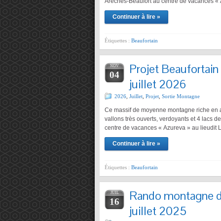
Arêches-Beaufort au centre de vacances « 
Continuer à lire »
Étiquettes :
Beaufortain
Projet Beaufortain
NOV
04
juillet 2026
2026
,
Juillet
,
Projet
,
Sortie Montagne
Ce massif de moyenne montagne riche en al
vallons très ouverts, verdoyants et 4 lacs d
centre de vacances « Azureva » au lieudit 
Continuer à lire »
Étiquettes :
Beaufortain
Rando montagne da
JUIL
16
juillet 2025