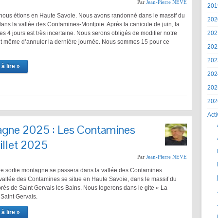
Par
Jean-Pierre NEVE
201
nous étions en Haute Savoie. Nous avons randonné dans le massif du
202
ans la vallée des Contamines-Montjoie. Après la canicule de juin, la
s 4 jours est très incertaine. Nous serons obligés de modifier notre
202
 même d’annuler la dernière journée. Nous sommes 15 pour ce
202
202
à lire »
202
202
202
Acti
agne 2025 : Les Contamines
uillet 2025
Par
Jean-Pierre NEVE
re sortie montagne se passera dans la vallée des Contamines
 vallée des Contamines se situe en Haute Savoie, dans le massif du
rès de Saint Gervais les Bains. Nous logerons dans le gite « La
Saint Gervais.
à lire »