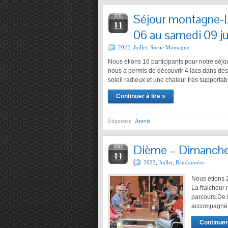
Séjour montagne-L
JUIL
11
06 au samedi 09 ju
2022
,
Juillet
,
Sortie Montagne
Nous étions 16 participants pour notre séjo
nous a permis de découvrir 4 lacs dans d
soleil radieux et une chaleur très supportabl
Continuer à lire »
Étiquettes :
Aravis
Dième – Dimanche 
MAI
11
2022
,
Juillet
,
Randonnées
Nous étions 
La fraicheur 
parcours.De 
accompagné t
Continuer 