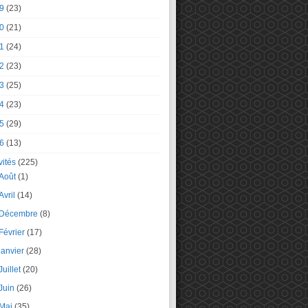
9
(23)
0
(21)
1
(24)
2
(23)
3
(25)
4
(23)
5
(29)
6
(13)
vités
(225)
Août
(1)
Avril
(14)
Décembre
(8)
Février
(17)
janvier
(28)
Juillet
(20)
Juin
(26)
Mai
(35)