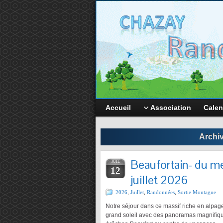
Accueil
Association
Calen
Archiv
Beaufortain- du me
JUIL
12
juillet 2026
2026
,
Juillet
,
Randonnées
,
Sortie Montagne
Notre séjour dans ce massif riche en alpage
grand soleil avec des panoramas magnifique