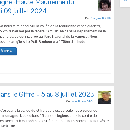
agne -Haute Maurienne du
Wee
 09 juillet 2024
Par
Evelyne KAHN
va nous faire découvrir la vallée de la Maurienne et ses glaciers,
 km, traversée par la rivière l’Arc, située dans le département de la
t une partie est intégrée au Parc National de la Vanoise. Nous
ssans au gîte « Le Petit Bonheur » à 1750m d’altitude.
à lire »
s le Giffre – 5 au 8 juillet 2023
Par
Jean-Pierre NEVE
c’est dans la vallée du Giffre que s’est déroulé notre séjour de
 montagne. Nous étions 15 et nous logions dans le centre de
es Becchi » à Samoëns. C’est là que nous nous sommes retrouvés le
llet à 10h.