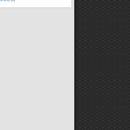
k-end
(6)