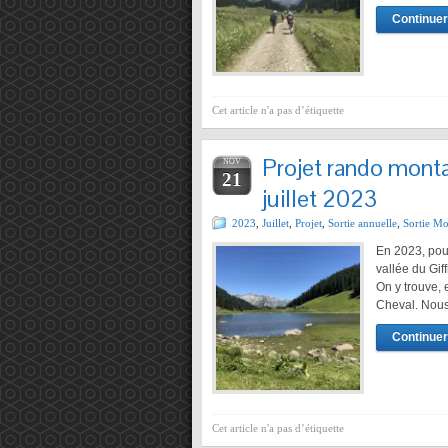
Continuer 
Cet article n'a pas d’étiquette
Projet rando monta
NOV
21
juillet 2023
2023
,
Juillet
,
Projet
,
Sortie annuelle
,
Sortie M
En 2023, pour
vallée du Gif
On y trouve, 
Cheval. Nous
Continuer 
Cet article n'a pas d’étiquette