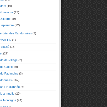
Mars
(19)
Novembre
(17)
Octobre
(19)
Septembre
(22)
endrier des Randonnées
(2)
RMATION
(1)
 classé
(15)
et
(27)
do de-Village
(2)
do Galette
(9)
do Patrimoine
(3)
données
(167)
as-Fin-d'année
(6)
tie annuelle
(20)
tie Montagne
(24)