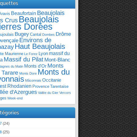
iquettes
Beaujolais
Beaufortain
Aravis
Beaujolais
s Crus
ierres Dorées
Bugey
Drôme
ujoulais
Cantal
Dombes
Environs de
ovençale
Haut Beaujolais
hazay
massif du
Lyon
te Maurienne
Le Forez
Massif du Pilat
Mont-Blanc
ra
Monts
Monts d'Or
agnes du Matin
Monts du
 Tarare
Monts Dore
yonnais
Occitanie
Mâconnais
est Rhodanien
Provence
Tarentaise
llée d'Azergues
Vallée du Gier
Vercors
ges
Week-end
tégories
7
(24)
8
(25)