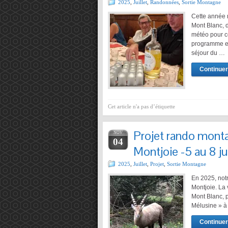
2025
,
Juillet
,
Randonnées
,
Sortie Montagne
Cette année 
Mont Blanc, d
météo pour ce
programme et
séjour du …
Continuer 
Cet article n'a pas d’étiquette
Projet rando mont
NOV
04
Montjoie -5 au 8 j
2025
,
Juillet
,
Projet
,
Sortie Montagne
En 2025, not
Montjoie. La
Mont Blanc, p
Mélusine » à 
Continuer 