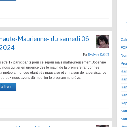
Haute-Maurienne- du samedi 06
Cal
t 2024
FO
Par
Evelyne KAHN
Non
 être 17 participants pour ce séjour mais malheureusement Jocelyne
Proj
dû nous quitter en urgence dès le matin de la première randonnée.
Ran
 la météo annoncée étant très mauvaise et en raison de la persistance
gereux nous avons dû modifier le programme prévu.
Ran
à lire »
Ran
Ran
Rep
Sor
Sor