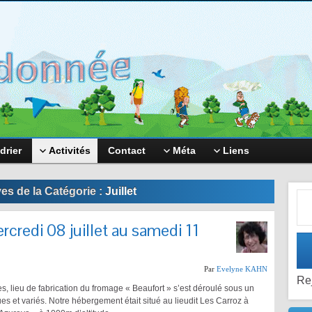
drier
Activités
Contact
Méta
Liens
Adr
es de la Catégorie :
Juillet
rcredi 08 juillet au samedi 11
Par
Evelyne KAHN
Re
s, lieu de fabrication du fromage « Beaufort » s’est déroulé sous un
s et variés. Notre hébergement était situé au lieudit Les Carroz à