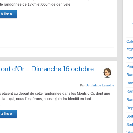
ette randonnée de 17km et 600m de dénivelé.
à lire »
Cal
FO
Non
ont d’Or – Dimanche 16 octobre
Proj
Ran
Ran
Par
Dominique Lemoine
Ran
 étaient au départ de cette randonnée dans les Monts d’Or, dont une
ricia – qui, nous l’espérons, nous rejoindra bientôt en tant
Ran
.
Rep
à lire »
Sor
Sor