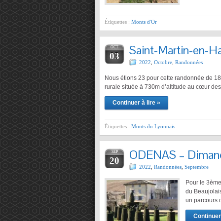
Étiquettes :
Monts d'Or
Saint-Martin-en-H
OCT
03
2022
,
Octobre
,
Randonnées
Nous étions 23 pour cette randonnée de 1
rurale située à 730m d’altitude au cœur de
Continuer à lire »
Étiquettes :
Monts du Lyonnais
ODENAS – Dimanc
SEP
20
2022
,
Randonnées
,
Septembre
Pour le 3ème
du Beaujolai
un parcours 
Continuer 