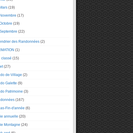
Mars
(19)
Novembre
(17)
Octobre
(19)
Septembre
(22)
endrier des Randonnées
(2)
RMATION
(1)
 classé
(15)
et
(27)
do de-Village
(2)
do Galette
(9)
do Patrimoine
(3)
données
(167)
as-Fin-d'année
(6)
tie annuelle
(20)
tie Montagne
(24)