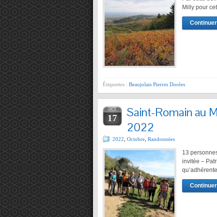
Milly pour c
Continuer 
Étiquettes :
Beaujolais Pierres Dorées
Saint-Romain au M
OCT
17
2022
2022
,
Octobre
,
Randonnées
13 personnes
invitée – Pat
qu’adhérente
Continuer 