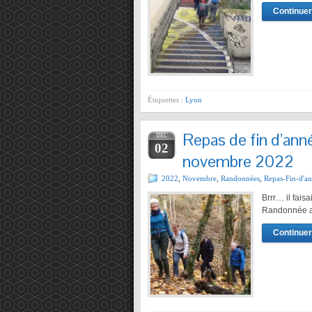
Continuer 
Étiquettes :
Lyon
Repas de fin d’an
DÉC
02
novembre 2022
2022
,
Novembre
,
Randonnées
,
Repas-Fin-d'a
Brrr… il fais
Randonnée au
Continuer 