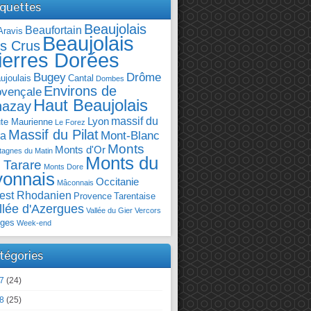
iquettes
Beaujolais
Beaufortain
Aravis
Beaujolais
s Crus
ierres Dorées
Bugey
Drôme
ujoulais
Cantal
Dombes
Environs de
ovençale
Haut Beaujolais
hazay
massif du
Lyon
te Maurienne
Le Forez
Massif du Pilat
Mont-Blanc
ra
Monts
Monts d'Or
agnes du Matin
Monts du
 Tarare
Monts Dore
yonnais
Occitanie
Mâconnais
est Rhodanien
Provence
Tarentaise
llée d'Azergues
Vallée du Gier
Vercors
ges
Week-end
tégories
7
(24)
8
(25)