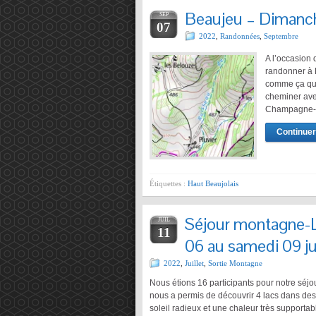
Beaujeu – Dimanc
SEP
07
2022
,
Randonnées
,
Septembre
A l’occasion
randonner à B
comme ça qu’
cheminer avec
Champagne-a
Continuer 
Étiquettes :
Haut Beaujolais
Séjour montagne-L
JUIL
11
06 au samedi 09 ju
2022
,
Juillet
,
Sortie Montagne
Nous étions 16 participants pour notre séjo
nous a permis de découvrir 4 lacs dans d
soleil radieux et une chaleur très supportabl