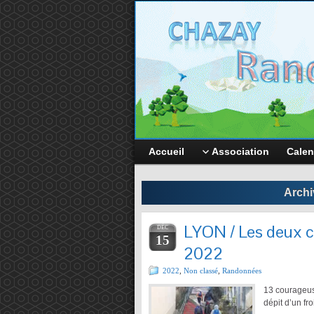
Accueil
Association
Calen
Archi
LYON / Les deux c
DÉC
15
2022
2022
,
Non classé
,
Randonnées
13 courageus
dépit d’un fr