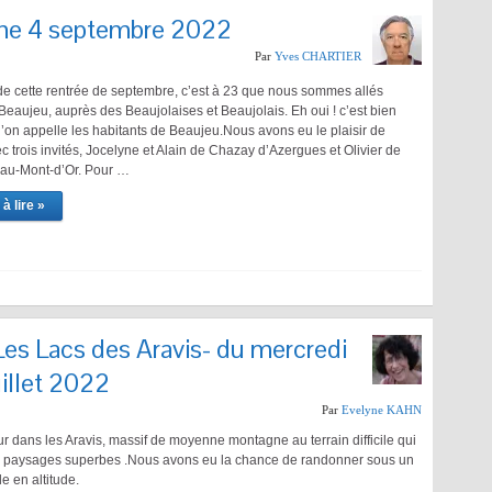
he 4 septembre 2022
Par
Yves CHARTIER
 de cette rentrée de septembre, c’est à 23 que nous sommes allés
eaujeu, auprès des Beaujolaises et Beaujolais. Eh oui ! c’est bien
on appelle les habitants de Beaujeu.Nous avons eu le plaisir de
 trois invités, Jocelyne et Alain de Chazay d’Azergues et Olivier de
u-Mont-d’Or. Pour …
à lire »
es Lacs des Aravis- du mercredi
illet 2022
Par
Evelyne KAHN
ur dans les Aravis, massif de moyenne montagne au terrain difficile qui
es paysages superbes .Nous avons eu la chance de randonner sous un
e en altitude.