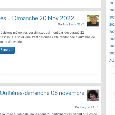
201
202
ues – Dimanche 20 Nov 2022
202
Par
Jean-Pierre NEVE
202
202
révisions météo très pessimistes qui n’ont pas découragé 22
 c’est sous le soleil que s’est déroulée cette randonnée d’automne de
202
 m de dénivelée.
202
à lire »
202
Acti
-Oullières-dimanche 06 novembre
Par
Evelyne KAHN
le journée automnale, nous étions 21 participants au départ du clos de