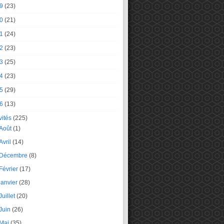
9
(23)
0
(21)
1
(24)
2
(23)
3
(25)
4
(23)
5
(29)
6
(13)
vités
(225)
Août
(1)
Avril
(14)
Décembre
(8)
Février
(17)
janvier
(28)
Juillet
(20)
Juin
(26)
Mai
(35)