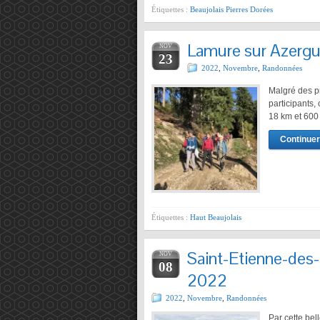
Étiquettes :
Beaujolais Pierres Dorées
Lamure sur Azerg
NOV
23
2022
,
Novembre
,
Randonnées
Malgré des p
participants,
18 km et 600
Continuer 
Étiquettes :
Haut Beaujolais
Saint-Etienne-des
NOV
08
2022
2022
,
Novembre
,
Randonnées
Par cette bel