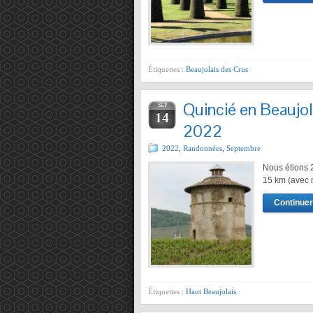
Étiquettes :
Beaujolais des Crus
Quincié en Beaujo
SEP
14
2022
2022
,
Randonnées
,
Septembre
Nous étions 
15 km (avec 
Continuer 
Étiquettes :
Haut Beaujolais