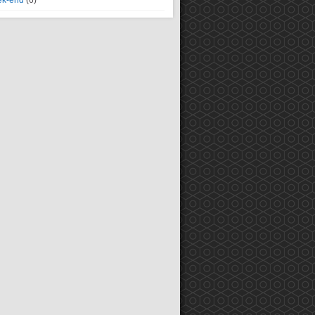
k-end
(6)