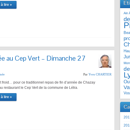
Et
à lire »
Ain
de
P
Bea
pr
C
Hau
née au Cep Vert – Dimanche 27
Ju
Mont
de
L
nnée
Par
Yves CHARTIER
Ou
ait froid… pour ce traditionnel repas de fin d’année de Chazay
Va
 restaurant le Cep Vert de la commune de Létra.
Vos
à lire »
Ca
201
201