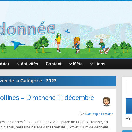
drier
Activités
Contact
Méta
Liens
Adr
ves de la Catégorie :
2022
ollines – Dimanche 11 décembre
Par
Dominique Lemoine
Re
es personnes étaient au rendez-vous place de la Croix-Rousse, en
oid glacial, pour une balade dans Lyon de 11km et 250m de dénivelé.