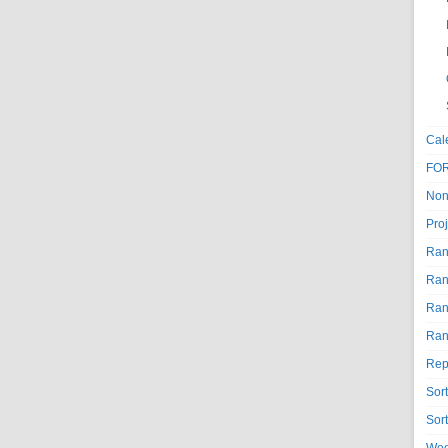
Cal
FO
Non
Proj
Ran
Ran
Ran
Ran
Rep
Sor
Sor