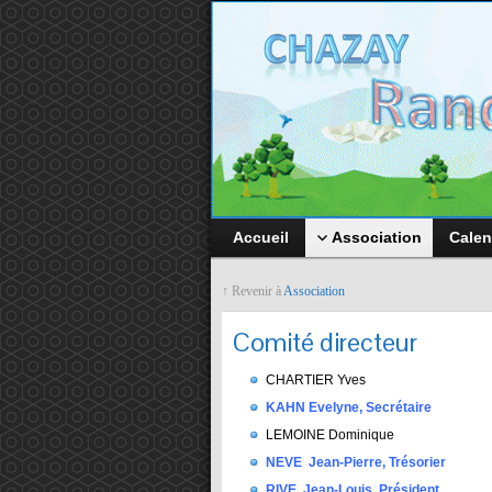
Accueil
Association
Calen
↑ Revenir à
Association
Comité directeur
CHARTIER Yves
KAHN Evelyne, Secrétaire
LEMOINE Dominique
NEVE Jean-Pierre, Trésorier
RIVE Jean-Louis, Président