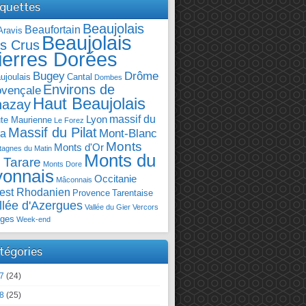
iquettes
Beaujolais
Beaufortain
Aravis
Beaujolais
s Crus
ierres Dorées
Bugey
Drôme
ujoulais
Cantal
Dombes
Environs de
ovençale
Haut Beaujolais
hazay
massif du
Lyon
te Maurienne
Le Forez
Massif du Pilat
Mont-Blanc
ra
Monts
Monts d'Or
agnes du Matin
Monts du
 Tarare
Monts Dore
yonnais
Occitanie
Mâconnais
est Rhodanien
Provence
Tarentaise
llée d'Azergues
Vallée du Gier
Vercors
ges
Week-end
tégories
7
(24)
8
(25)