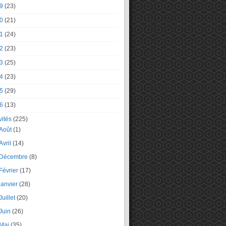
9
(23)
0
(21)
1
(24)
2
(23)
3
(25)
4
(23)
5
(29)
6
(13)
vités
(225)
Août
(1)
Avril
(14)
Décembre
(8)
Février
(17)
janvier
(28)
Juillet
(20)
Juin
(26)
Mai
(35)