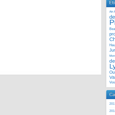
Et
Ain
de
P
Bea
pr
C
Hau
Ju
Mont
de
L
Ou
Va
Vos
Ca
201
201