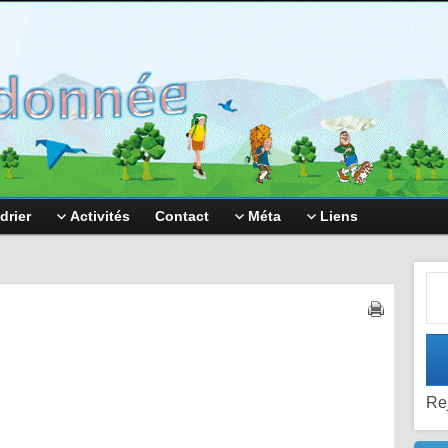
drier
Activités
Contact
Méta
Liens
Adr
Re