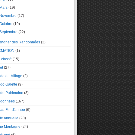
Mars
(19)
Novembre
(17)
Octobre
(19)
Septembre
(22)
endrier des Randonnées
(2)
RMATION
(1)
 classé
(15)
et
(27)
do de-Village
(2)
do Galette
(9)
do Patrimoine
(3)
données
(167)
as-Fin-d'année
(6)
tie annuelle
(20)
tie Montagne
(24)