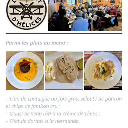
Parmi les plats au menu :
– Flan de châtaigne au foie gras, velouté de potiron
et chips de jambon cru ;
– Quasi de veau rôti à la crème de cèpes ;
– Filet de dorade à la normande
.