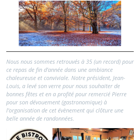
Nous nous sommes retrouvés à 35 (un record) pour
ce repas de fin d’année dans une ambiance
chaleureuse et conviviale. Notre président, Jean-
Louis, a levé son verre pour nous souhaiter de
bonnes fêtes et en a profité pour remercié Pierre
pour son dévouement (gastronomique) à
l’organisation de cet évènement qui clôture une
belle année de randonnées.