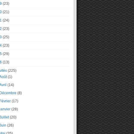
9
(23)
0
(21)
1
(24)
2
(23)
3
(25)
4
(23)
5
(29)
6
(13)
vités
(225)
Août
(1)
Avril
(14)
Décembre
(8)
Février
(17)
janvier
(28)
Juillet
(20)
Juin
(26)
Mai
(35)