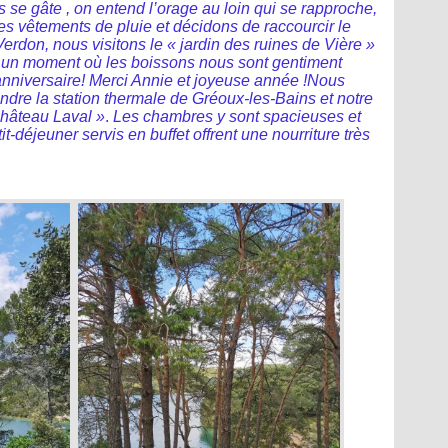
ps se gâte , on entend l’orage au loin qui se rapproche,
les vêtements de pluie et décidons de raccourcir le
Verdon, nous visitons le « jardin des ruines de Vière »
r un moment où les boissons nous sont gentiment
 anniversaire! Merci Annie et joyeuse année !Nous
ndre la station thermale
de Gréoux-les-Bains et notre
hâteau Laval »
.
Les chambres y sont spacieuses et
tit-déjeuner servis en buffet offrent une nourriture très