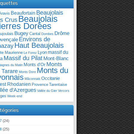
iquettes
Beaujolais
Beaufortain
Aravis
Beaujolais
s Crus
ierres Dorées
Bugey
Drôme
ujoulais
Cantal
Dombes
Environs de
ovençale
Haut Beaujolais
hazay
massif du
Lyon
te Maurienne
Le Forez
Massif du Pilat
Mont-Blanc
ra
Monts
Monts d'Or
agnes du Matin
Monts du
 Tarare
Monts Dore
yonnais
Occitanie
Mâconnais
est Rhodanien
Provence
Tarentaise
llée d'Azergues
Vallée du Gier
Vercors
ges
Week-end
tégories
7
(24)
8
(25)