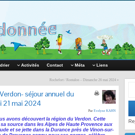
drier
Activités
Contact
Méta
Liens
Rochefort / Rontalon – Dimanche 26 mai 2024
»
Adr
Verdon- séjour annuel du
i 21 mai 2024
Par
Evelyne KAHN
ous avons découvert la région du Verdon
.
Cette
Re
d sa source dans les Alpes de Haute Provence aux
tude
et se jette dans la Durance près de Vinon-sur-