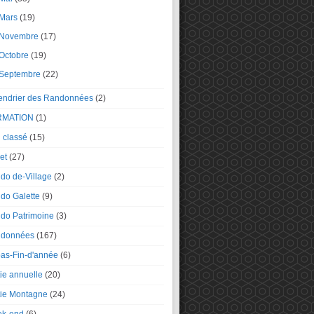
Mars
(19)
Novembre
(17)
Octobre
(19)
Septembre
(22)
endrier des Randonnées
(2)
RMATION
(1)
 classé
(15)
et
(27)
do de-Village
(2)
do Galette
(9)
do Patrimoine
(3)
données
(167)
as-Fin-d'année
(6)
tie annuelle
(20)
tie Montagne
(24)