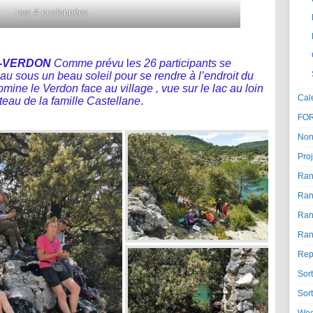
nos 4 randonnées
-VERDON
Comme prévu
l
es 26 participants se
eau sous un beau soleil pour se rendre à l’endroit du
mine le Verdon face au village , vue sur le lac au loin
Cal
teau de la famille Castellane
.
FO
Non
Proj
Ran
Ran
Ran
Ran
Rep
Sor
Sor