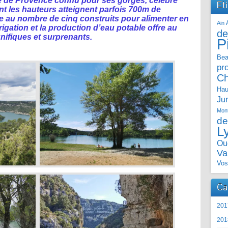
ue de Provence connu pour ses gorges, célèbre
Et
t les hauteurs atteignent parfois 700m de
ge au nombre de cinq construits pour alimenter en
Ain
rigation et la production d’eau potable offre au
de
ifiques et surprenants.
P
Bea
pr
C
Hau
Ju
Mont
de
L
Ou
Va
Vos
Ca
201
201