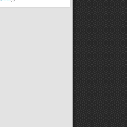
k-end
(6)