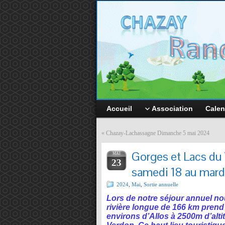
Accueil
Association
Calen
«
Chazay-Lachassagne Dimanche 5 mai 2024
Gorges et Lacs du 
MAI
23
samedi 18 au mard
2024
,
Mai
,
Sortie annuelle
Lors de notre séjour annuel n
rivière longue de 166 km pren
environs d’Allos à 2500m d’alti