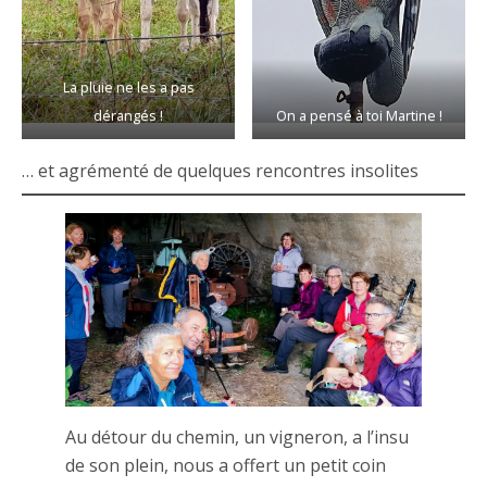
La pluie ne les a pas
dérangés !
On a pensé à toi Martine !
… et agrémenté de quelques rencontres insolites
Au détour du chemin, un vigneron, a l’insu
de son plein, nous a offert un petit coin