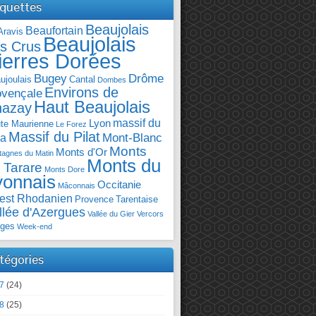
iquettes
Beaujolais
Beaufortain
Aravis
Beaujolais
s Crus
ierres Dorées
Bugey
Drôme
ujoulais
Cantal
Dombes
Environs de
ovençale
Haut Beaujolais
hazay
massif du
Lyon
te Maurienne
Le Forez
Massif du Pilat
Mont-Blanc
ra
Monts
Monts d'Or
agnes du Matin
Monts du
 Tarare
Monts Dore
yonnais
Occitanie
Mâconnais
est Rhodanien
Provence
Tarentaise
llée d'Azergues
Vallée du Gier
Vercors
ges
Week-end
tégories
7
(24)
8
(25)