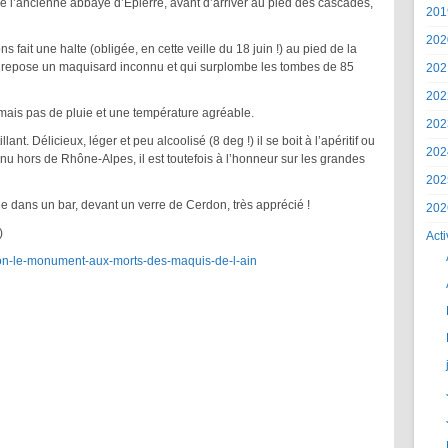
 l’ancienne abbaye d’Epierre, avant d’arriver au pied des cascades,
201
202
ait une halte (obligée, en cette veille du 18 juin !) au pied de la
 repose un maquisard inconnu et qui surplombe les tombes de 85
202
202
mais pas de pluie et une température agréable.
202
lant. Délicieux, léger et peu alcoolisé (8 deg !) il se boit à l’apéritif ou
202
hors de Rhône-Alpes, il est toutefois à l’honneur sur les grandes
202
e dans un bar, devant un verre de Cerdon, très apprécié !
202
)
Acti
rdon-le-monument-aux-morts-des-maquis-de-l-ain