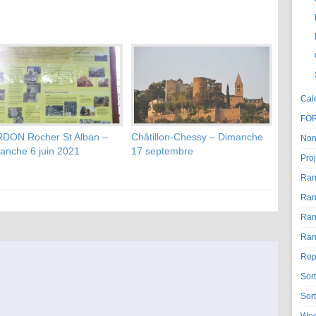
Cal
FO
DON Rocher St Alban –
Châtillon-Chessy – Dimanche
Non
anche 6 juin 2021
17 septembre
Proj
p?
Ran
Ran
Ran
Ran
Rep
Sor
Sor