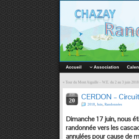
Accueil
Association
Calen
«
Tour du Mont Aiguille – W.E. du 2 au 3 juin 2018
CERDON – Circuit 
JUIN
20
2018
,
Juin
,
Randonnées
Dimanche 17 juin, nous éti
randonnée vers les casca
annulées pour cause de m