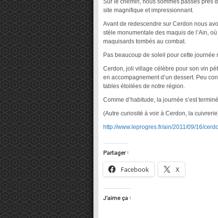
Sur le chemin, nous sommes passés près de
site magnifique et impressionnant.
Avant de redescendre sur Cerdon nous avons f
stèle monumentale des maquis de l’Ain, où
maquisards tombés au combat.
Pas beaucoup de soleil pour cette journée 
Cerdon, joli village célèbre pour son vin pétil
en accompagnement d’un dessert. Peu connu 
tables étoilées de notre région.
Comme d’habitude, la journée s’est terminé
(Autre curiosité à voir à Cerdon, la cuivrerie
http://www.leprogres.fr/ain/2011/09/16/ce
Partager :
Facebook
X
J’aime ça :