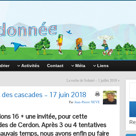
drier
Activités
Contact
Méta
Liens
La roche de Solutré – 1 juillet 2018
»
Adr
des cascades – 17 juin 2018
Par
Jean-Pierre NEVE
ons 16 + une invitée, pour cette
Re
des de Cerdon. A
près 3 ou 4 tentatives
auvais temps, nous avons enfin pu faire