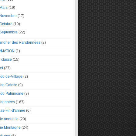
Mars
(19)
Novembre
(17)
Octobre
(19)
Septembre
(22)
endrier des Randonnées
(2)
RMATION
(1)
 classé
(15)
et
(27)
do de-Village
(2)
do Galette
(9)
do Patrimoine
(3)
données
(167)
as-Fin-d'année
(6)
tie annuelle
(20)
tie Montagne
(24)