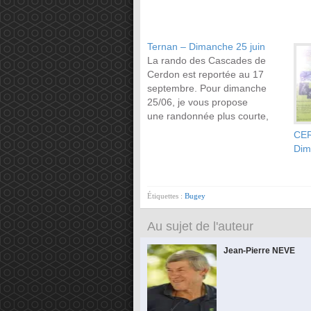
Ternan – Dimanche 25 juin
La rando des Cascades de
Cerdon est reportée au 17
septembre. Pour dimanche
25/06, je vous propose
une randonnée plus courte,
au départ de Ternand : 13,5
CER
km et 400 m de dénivelé.
Dim
http://www.openrunner.com/index.ph
id=7546429 Départ à 9h du
parking. N’oubliez pas votre
Étiquettes :
Bugey
chapeau et beaucoup d’eau !
Au sujet de l'auteur
Jean-Pierre NEVE