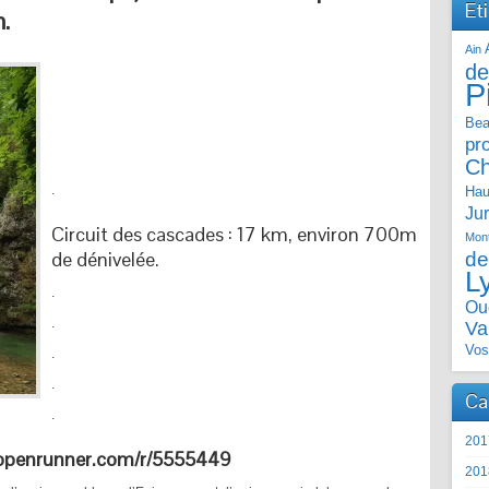
Et
.
Ain
de
P
Bea
pr
C
.
Hau
Ju
Circuit des cascades : 17 km, environ 700m
Mont
de dénivelée.
de
L
.
Ou
.
Va
Vos
.
.
Ca
.
201
.openrunner.com/r/5555449
201