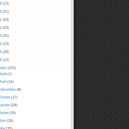
9
(23)
0
(21)
1
(24)
2
(23)
3
(25)
4
(23)
5
(29)
6
(13)
vités
(225)
Août
(1)
Avril
(14)
Décembre
(8)
Février
(17)
janvier
(28)
Juillet
(20)
Juin
(26)
Mai
(35)