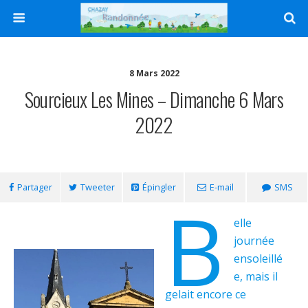
8 Mars 2022
Sourcieux Les Mines – Dimanche 6 Mars
2022
Partager
Tweeter
Épingler
E-mail
SMS
B
elle
journée
ensoleillé
e, mais il
gelait encore ce