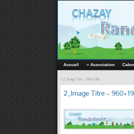
Accueil
Association
Calen
«
2_Image Titre – 960×198
2_Image Titre – 960×1