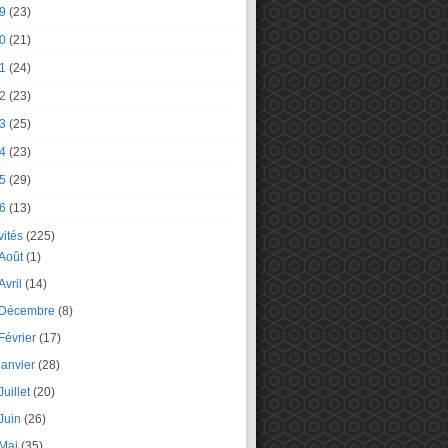
9
(23)
0
(21)
1
(24)
2
(23)
3
(25)
4
(23)
5
(29)
6
(13)
vités
(225)
Août
(1)
Avril
(14)
Décembre
(8)
Février
(17)
janvier
(28)
Juillet
(20)
Juin
(26)
Mai
(35)