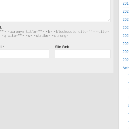
201
202
202
L
:
202
""> <acronym title=""> <b> <blockquote cite=""> <cite> 
202
 <q cite=""> <s> <strike> <strong> 
202
il
*
Site Web:
202
202
Acti