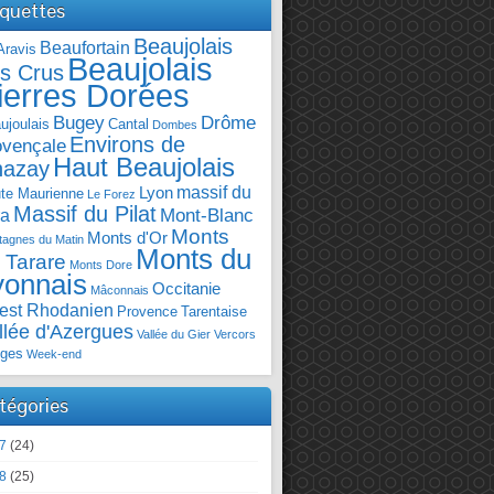
iquettes
Beaujolais
Beaufortain
Aravis
Beaujolais
s Crus
ierres Dorées
Bugey
Drôme
ujoulais
Cantal
Dombes
Environs de
ovençale
Haut Beaujolais
hazay
massif du
Lyon
te Maurienne
Le Forez
Massif du Pilat
Mont-Blanc
ra
Monts
Monts d'Or
agnes du Matin
Monts du
 Tarare
Monts Dore
yonnais
Occitanie
Mâconnais
est Rhodanien
Provence
Tarentaise
llée d'Azergues
Vallée du Gier
Vercors
ges
Week-end
tégories
7
(24)
8
(25)