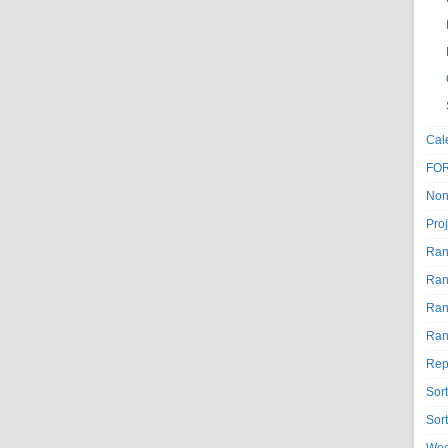
Cal
FO
Non
Proj
Ran
Ran
Ran
Ran
Rep
Sor
Sor