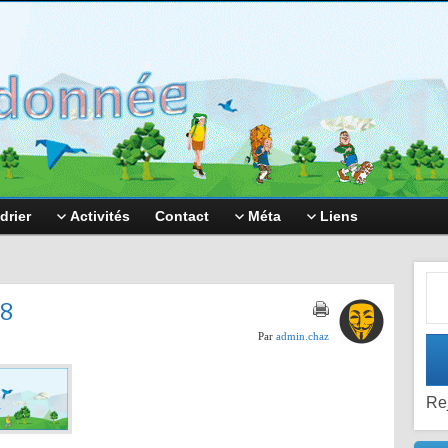
drier
Activités
Contact
Méta
Liens
Adr
98
Par
admin.chaz
Re