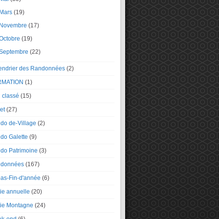
Mars
(19)
Novembre
(17)
Octobre
(19)
Septembre
(22)
endrier des Randonnées
(2)
RMATION
(1)
 classé
(15)
et
(27)
do de-Village
(2)
do Galette
(9)
do Patrimoine
(3)
données
(167)
as-Fin-d'année
(6)
tie annuelle
(20)
tie Montagne
(24)