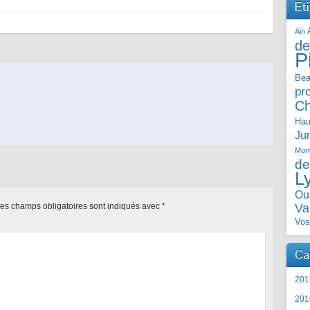
Et
Ain
de
P
Bea
pr
C
Hau
Ju
Mont
de
L
Ou
es champs obligatoires sont indiqués avec
*
Va
Vos
Ca
201
201