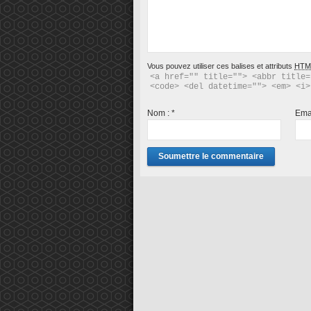
Vous pouvez utiliser ces balises et attributs
HTM
<a href="" title=""> <abbr title=
<code> <del datetime=""> <em> <i>
Nom :
*
Ema