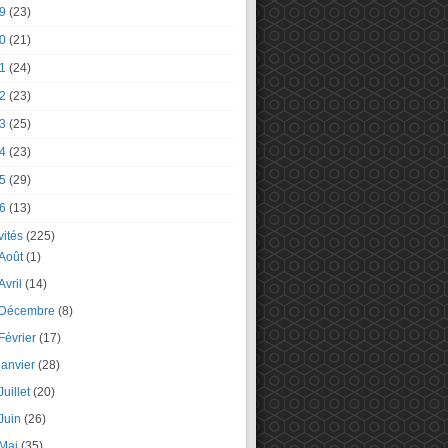
9
(23)
0
(21)
1
(24)
2
(23)
3
(25)
4
(23)
5
(29)
6
(13)
vités
(225)
Août
(1)
Avril
(14)
Décembre
(8)
Février
(17)
janvier
(28)
Juillet
(20)
Juin
(26)
Mai
(35)