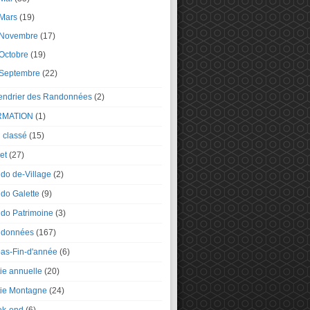
Mars
(19)
Novembre
(17)
Octobre
(19)
Septembre
(22)
endrier des Randonnées
(2)
RMATION
(1)
 classé
(15)
et
(27)
do de-Village
(2)
do Galette
(9)
do Patrimoine
(3)
données
(167)
as-Fin-d'année
(6)
tie annuelle
(20)
tie Montagne
(24)