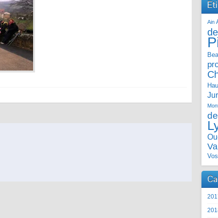
Et
Ain
de
P
Bea
pr
C
Hau
Ju
Mont
de
L
Ou
Va
Vos
Ca
201
201