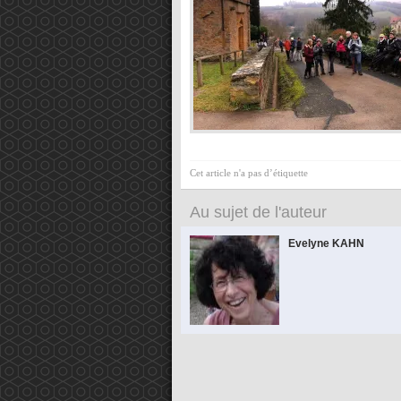
Cet article n'a pas d’étiquette
Au sujet de l'auteur
Evelyne KAHN