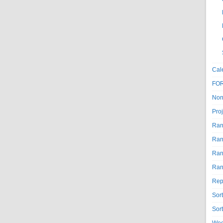
Cal
FO
Non
Proj
Ran
Ran
Ran
Ran
Rep
Sor
Sor