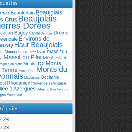
iquettes
Beaujolais
Beaufortain
Aravis
Beaujolais
s Crus
ierres Dorées
Bugey
Drôme
ujoulais
Cantal
Dombes
Environs de
ovençale
Haut Beaujolais
hazay
massif du
Lyon
te Maurienne
Le Forez
Massif du Pilat
Mont-Blanc
ra
Monts
Monts d'Or
agnes du Matin
Monts du
 Tarare
Monts Dore
yonnais
Occitanie
Mâconnais
est Rhodanien
Provence
Tarentaise
llée d'Azergues
Vallée du Gier
Vercors
ges
Week-end
tégories
7
(24)
8
(25)