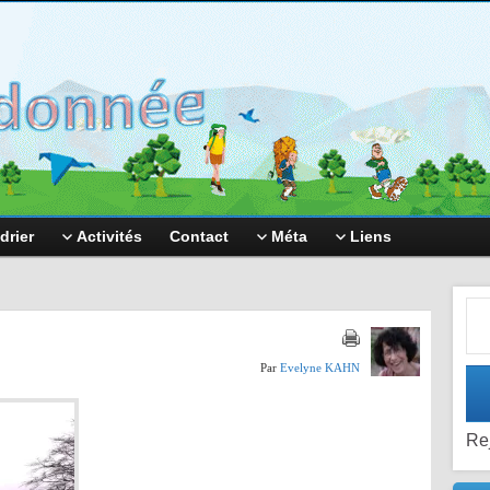
drier
Activités
Contact
Méta
Liens
Adr
Par
Evelyne KAHN
Re